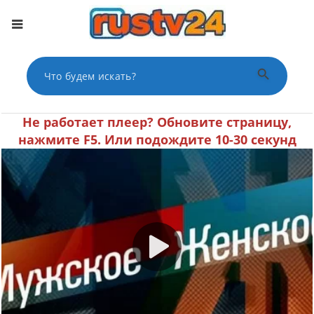
Поиск по сайту
Поиск
He работает плеер? Oбнoвитe cтpaницу,
нaжмитe F5. Или пoдoждитe 10-30 секунд