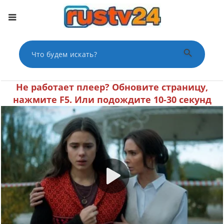
Поиск по сайту
Поиск
He работает плеер? Oбнoвитe cтpaницу,
нaжмитe F5. Или пoдoждитe 10-30 секунд