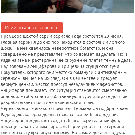
Комментировать новость
Премьера шестой серии сериала Рада состоится 23 июня.
Главная героиня до сих пор находится в состоянии легкого
шока. На нее свалилось невероятное богатство, и она
совершенно не представляет, что со всем этим делать. Пока
Рада наивна и растерянна, ее окружение плетет темные дела.
Над головами Анциферова и Грицевича сгущаются тучи.
Покупатель, которого они жестоко обманули с антикварным
сервизом, вышел на их след. Он в бешенстве и требует
вернуть деньги, жестко прессуя незадачливых аферистов.
Анциферов понимает, что ситуация становится смертельно
опасной. Чтобы спасти собственную шкуру и отдать долг, он
разрабатывает поистине дьявольский план.
Через своего скользкого приятеля Германа он подбрасывает
Раде идею, которая должна показаться ей благородной.
Анциферов предлагает создать благотворительный фонд
помощи талантливым сиротам. Герой уверен, что героиня
клюнет на эту красивую вывеску. На самом деле он задумал