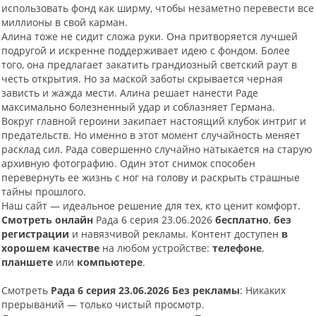
использовать фонд как ширму, чтобы незаметно перевести все
миллионы в свой карман.
Алина тоже не сидит сложа руки. Она притворяется лучшей
подругой и искренне поддерживает идею с фондом. Более
того, она предлагает закатить грандиозный светский раут в
честь открытия. Но за маской заботы скрывается черная
зависть и жажда мести. Алина решает нанести Раде
максимально болезненный удар и соблазняет Германа.
Вокруг главной героини закипает настоящий клубок интриг и
предательств. Но именно в этот момент случайность меняет
расклад сил. Рада совершенно случайно натыкается на старую
архивную фотографию. Один этот снимок способен
перевернуть ее жизнь с ног на голову и раскрыть страшные
тайны прошлого.
Наш сайт — идеальное решение для тех, кто ценит комфорт.
Смотреть онлайн
Рада 6 серия 23.06.2026
бесплатно
,
без
регистрации
и навязчивой рекламы. Контент доступен
в
хорошем качестве
на любом устройстве:
телефоне
,
планшете
или
компьютере
.
Смотреть
Рада 6 серия 23.06.2026 Без рекламы
: Никаких
прерываний — только чистый просмотр.