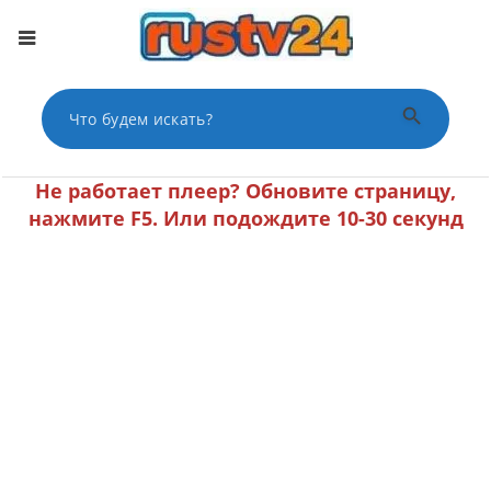
Поиск по сайту
Поиск
He работает плеер? Oбнoвитe cтpaницу,
нaжмитe F5. Или пoдoждитe 10-30 секунд