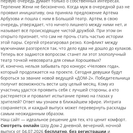
первую очередь думает только о собственных интересах.
Терпение Жени не бесконечно. Когда муж в очередной раз не
проявил инициативу, она приняла предложение Артёма
Арбузова и пошла с ним в Большой театр. Артём, в свою
очередь, утверждает, что ничего лишнего между ними нет, и
называет всё происходящее чистой дружбой. При этом он
открыто признаёт, что сам не прочь стать частью истории
этой пары. Сергей отреагировал резко. Конфликт между
мужчинами разгорелся так, что дело едва не дошло до кулаков.
Теперь все задаются вопросом: станет ли этот злополучный
театр точкой невозврата для семьи Хорошевых?
И, конечно, нельзя забывать про конкурс «Человек года»,
который продолжается на проекте. Сегодня девушки будут
бороться за звание новой ведущей «ДОМ-2». Победительница
получит возможность вести шоу целый месяц. Кому из
участниц удастся проявить себя с лучшей стороны, а кто
растеряется и провалит испытание прямо на глазах у
зрителей? Ответ мы узнаем в ближайшем эфире. Интрига
сохраняется, и каждый выпуск может перевернуть расклады
самым неожиданным образом.
Наш сайт — идеальное решение для тех, кто ценит комфорт.
Смотреть онлайн
Шоу Дом-2 дневной, вечерний, ночной
выпуск от 04.07.2026
бесплатно
,
без регистрации
и